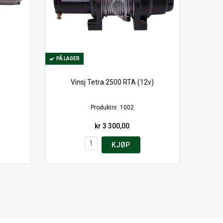
PÅ LAGER
PÅ LAGER
Vinsj Tetra 2500 RTA (12v)
Produktnr.
1002
kr 3 300,00
KJØP