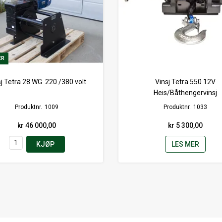
ER
ER
j Tetra 28 WG. 220 /380 volt
Vinsj Tetra 550 12V
Heis/Båthengervinsj
Produktnr.
1009
Produktnr.
1033
kr 46 000,00
kr 5 300,00
KJØP
LES MER