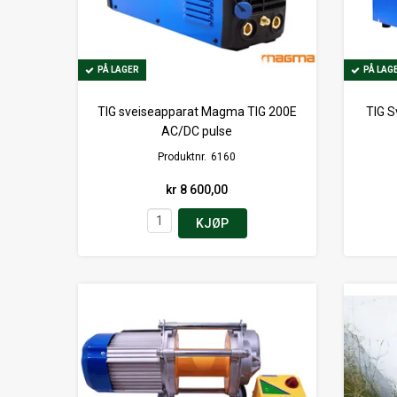
PÅ LAGER
PÅ LAGER
PÅ LAG
PÅ LAG
TIG sveiseapparat Magma TIG 200E
TIG S
AC/DC pulse
Produktnr.
6160
kr 8 600,00
KJØP