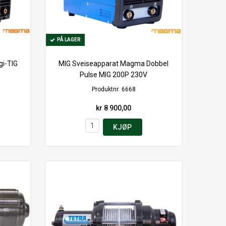
PÅ LAGER
PÅ LAGER
gi-TIG
MIG Sveiseapparat Magma Dobbel
Pulse MIG 200P 230V
Produktnr.
6668
kr 8 900,00
KJØP