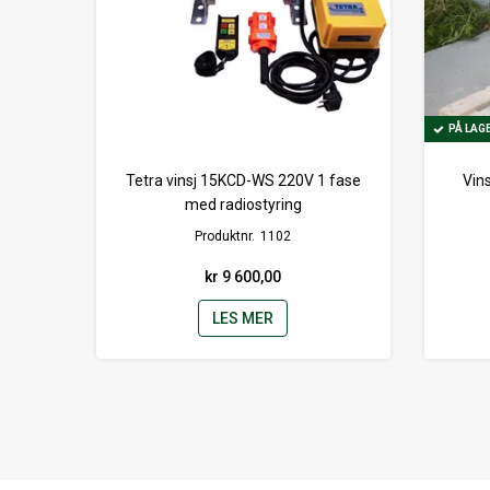
PÅ LAG
PÅ LAG
Tetra vinsj 15KCD-WS 220V 1 fase
Vins
med radiostyring
Produktnr.
1102
kr 9 600,00
LES MER