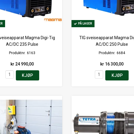
ER
ER
PÅ LAGER
PÅ LAGER
veiseapparat Magma Digi-Tig
TIG sveiseapparat Magma Di
AC/DC 235 Pulse
AC/DC 250 Pulse
Produktnr.
6163
Produktnr.
6684
kr 24 990,00
kr 16 300,00
KJØP
KJØP