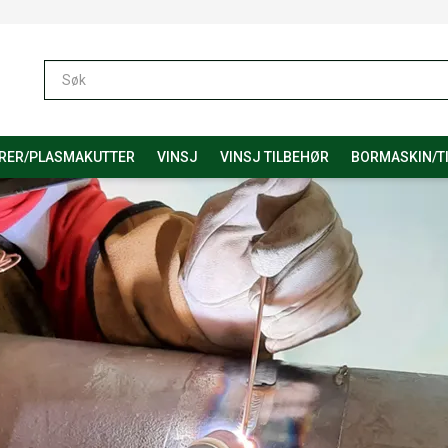
RER/PLASMAKUTTER
VINSJ
VINSJ TILBEHØR
BORMASKIN/T