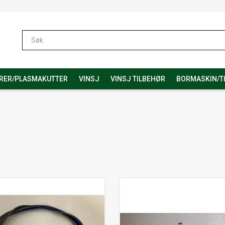
RER/PLASMAKUTTER
VINSJ
VINSJ TILBEHØR
BORMASKIN/T