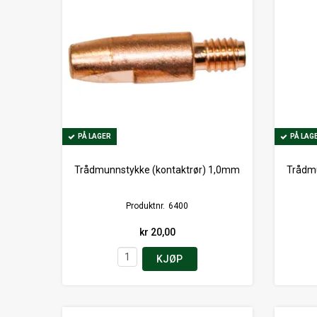
PÅ LAGER
PÅ LAGER
PÅ LAG
PÅ LAG
Trådmunnstykke (kontaktrør) 1,0mm
Trådmu
Produktnr.
6400
kr 20,00
KJØP