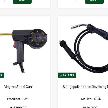
ER
ER
PÅ LAGER
PÅ LAGER
Magma Spool Gun
Slangepakke for stålsveising
Produktnr.
6626
Produktnr.
6636
kr 2 990,00
kr 960,00