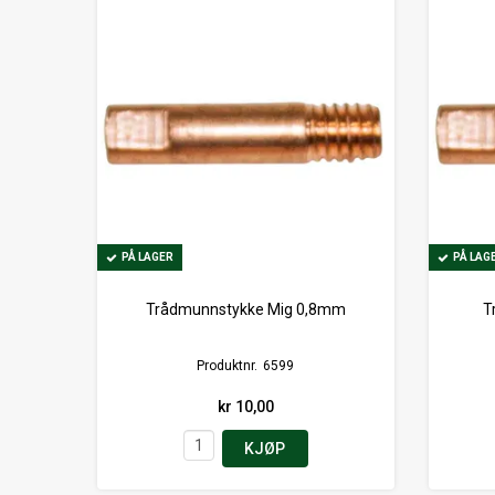
PÅ LAGER
PÅ LAGER
PÅ LAG
PÅ LAG
Trådmunnstykke Mig 0,8mm
T
Produktnr.
6599
kr 10,00
KJØP