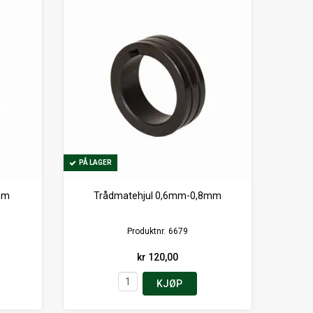
PÅ LAGER
PÅ LAGER
mm
Trådmatehjul 0,6mm-0,8mm
Produktnr.
6679
kr 120,00
KJØP