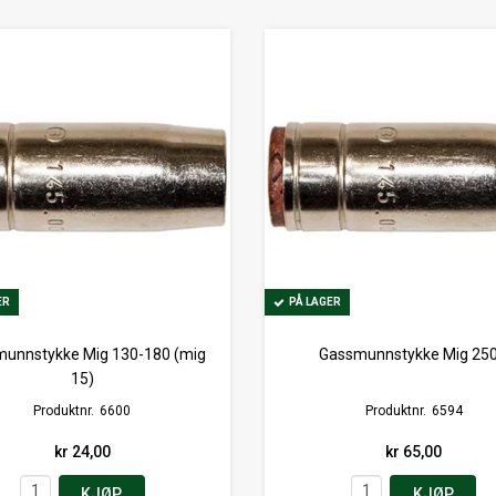
ER
ER
PÅ LAGER
PÅ LAGER
unnstykke Mig 130-180 (mig
Gassmunnstykke Mig 25
15)
Produktnr.
6600
Produktnr.
6594
kr 24,00
kr 65,00
KJØP
KJØP