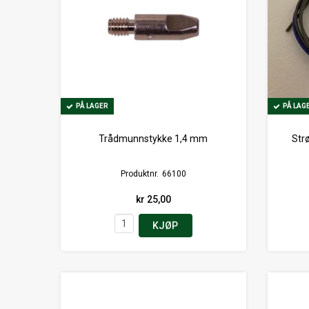
PÅ LAGER
PÅ LAGER
PÅ LAG
PÅ LAG
Trådmunnstykke 1,4 mm
Str
Produktnr.
66100
kr 25,00
KJØP