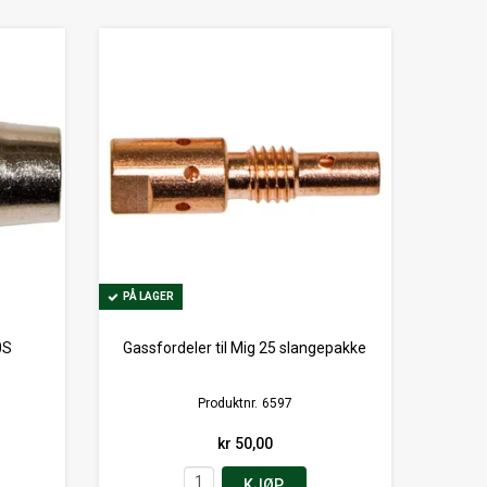
PÅ LAGER
PÅ LAGER
0S
Gassfordeler til Mig 25 slangepakke
Produktnr.
6597
kr 50,00
KJØP