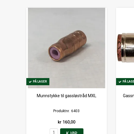
PÅ LAGER
PÅ LAGER
PÅ LAG
PÅ LAG
Munnstykke til gassløstråd MXL
Gassm
Produktnr.
6403
kr 160,00
KJØP