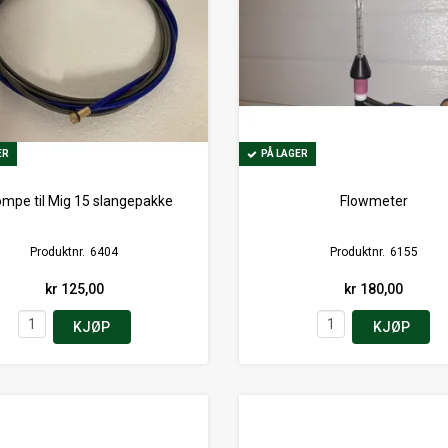
ER
ER
PÅ LAGER
PÅ LAGER
ømpe til Mig 15 slangepakke
Flowmeter
Produktnr.
6404
Produktnr.
6155
kr 125,00
kr 180,00
KJØP
KJØP