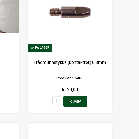
PÅ LAGER
PÅ LAGER
Trådmunnstykke (kontaktrør) 0,8mm
Produktnr.
6405
kr 20,00
KJØP