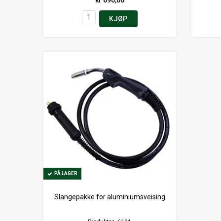
KJØP
PÅ LAGER
PÅ LAGER
Slangepakke for aluminiumsveising