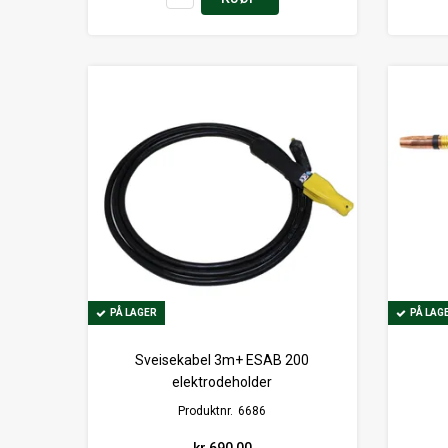
PÅ LAGER
PÅ LAGER
PÅ LAG
PÅ LAG
Sveisekabel 3m+ ESAB 200
elektrodeholder
Produktnr.
6686
kr 690,00