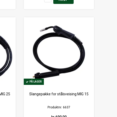
PÅ LAGER
PÅ LAGER
 MIG 25
Slangepakke for stålsveising MIG 15
Produktnr.
6637
kr 690,00