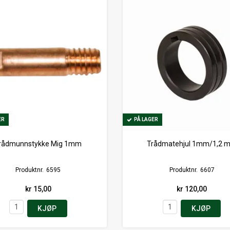
ER
ER
PÅ LAGER
PÅ LAGER
rådmunnstykke Mig 1mm
Trådmatehjul 1mm/1,2 
Produktnr.
6595
Produktnr.
6607
kr 15,00
kr 120,00
KJØP
KJØP