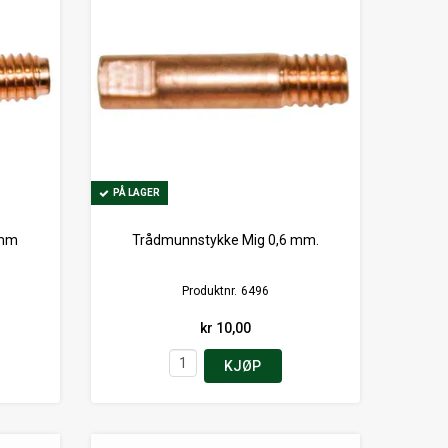
PÅ LAGER
PÅ LAGER
 mm
Trådmunnstykke Mig 0,6 mm.
Produktnr.
6496
kr 10,00
KJØP