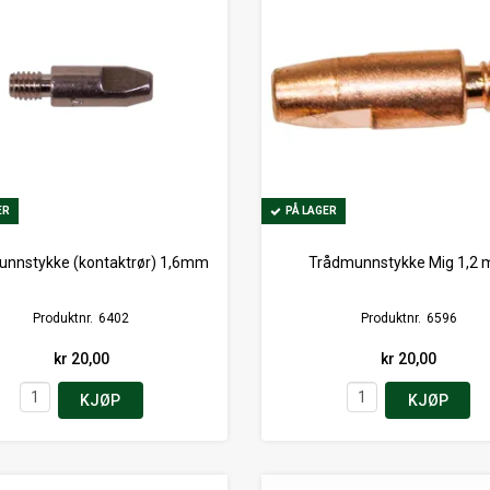
ER
ER
PÅ LAGER
PÅ LAGER
nnstykke (kontaktrør) 1,6mm
Trådmunnstykke Mig 1,2
Produktnr.
6402
Produktnr.
6596
kr 20,00
kr 20,00
KJØP
KJØP