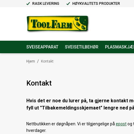
RASK LEVERING
HØYKVALITETS PRODUKTER
SVEISEAPPARAT
SVEISETILBEHØR
PLASMASKJÆ
/
Hjem
Kontakt
Kontakt
Hvis det er noe du lurer på, ta gjerne kontakt m
fyll ut "Tilbakemeldingsskjemaet" lengre ned på
Nettbutikken er døgnåpen. Vi er tilgjengelige på
epost
og t
hverdager.