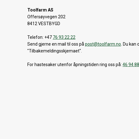
Toolfarm AS
Offersøyvegen 202
8412 VESTBYGD
Telefon: +47
76 93 22 22
Send gjerne en mail til oss på
post@toolfarm.no
. Du kan 
"Tilbakemeldingsskjemaet".
For hastesaker utenfor åpningstiden ring oss på:
46 94 8