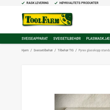
RASK LEVERING
HØYKVALITETS PRODUKTER
SVEISEAPPARAT
SVEISETILBEHØR
PLASMASKJÆ
/
/
/
Hjem
Sveisetilbehør
Tilbehør TIG
Pyrex glasskopp stand