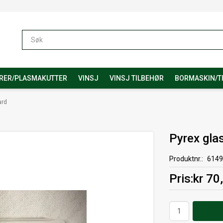
RER/PLASMAKUTTER
VINSJ
VINSJ TILBEHØR
BORMASKIN/T
ard
Pyrex gla
Produktnr.
6149
Pris
kr 70
Antall