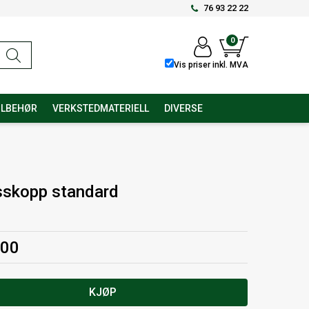
76 93 22 22
0
Vis priser inkl. MVA
ILBEHØR
VERKSTEDMATERIELL
DIVERSE
sskopp standard
,00
KJØP