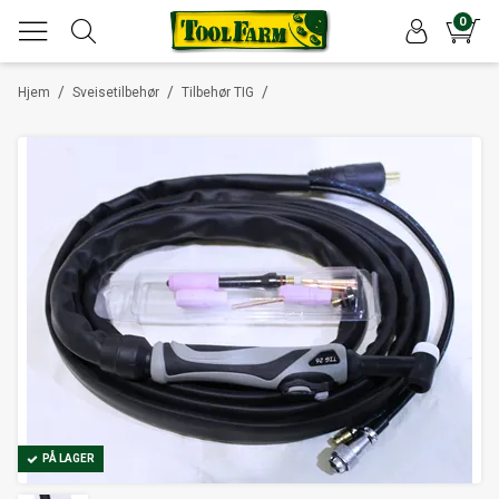
0
/
/
/
Hjem
Sveisetilbehør
Tilbehør TIG
PÅ LAGER