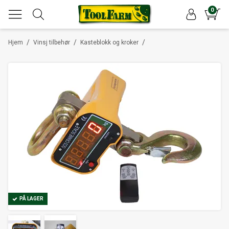
0
/
/
/
Hjem
Vinsj tilbehør
Kasteblokk og kroker
PÅ LAGER