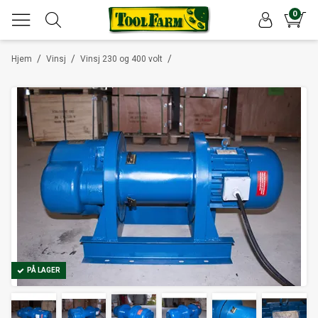
0
/
/
/
Hjem
Vinsj
Vinsj 230 og 400 volt
PÅ LAGER